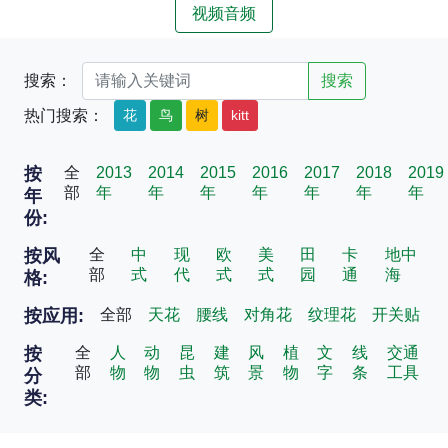
视频音频
搜索：
搜索
热门搜索：
花
鸟
树
kitt
按
全
2013
2014
2015
2016
2017
2018
2019
部
年
年
年
年
年
年
年
年
份:
按风
全
中
现
欧
美
田
卡
地中
部
式
代
式
式
园
通
海
格:
按应用:
全部
天花
腰线
对角花
纹理花
开关贴
按
全
人
动
昆
建
风
植
文
线
交通
部
物
物
虫
筑
景
物
字
条
工具
分
类: