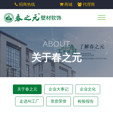
招商热线
商城
代理商
ABOUT
关于春之元
关于春之元
企业大事记
企业文化
走进AI工厂
资质荣誉
检验报告