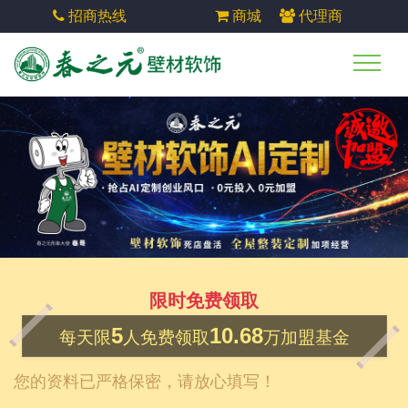
招商热线
商城
代理商
限时免费领取
5
10.68
每天限
人免费领取
万加盟基金
您的资料已严格保密，请放心填写！